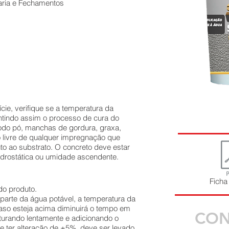
aria e Fechamentos
ície, verifique se a temperatura da
antindo assim o processo de cura do
 todo pó, manchas de gordura, graxa,
to livre de qualquer impregnação que
to ao substrato. O concreto deve estar
hidrostática ou umidade ascendente.
Ficha
do produto.
parte da água potável, a temperatura da
aso esteja acima diminuirá o tempo em
CON
turando lentamente e adicionando o
e ter alteração de ±5%, deve ser levado